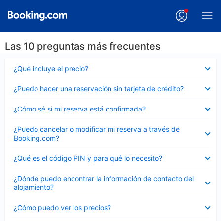
Las 10 preguntas más frecuentes
Elemento
¿Qué incluye el precio?
cerrado
Elemento
¿Puedo hacer una reservación sin tarjeta de crédito?
cerrado
Elemento
¿Cómo sé si mi reserva está confirmada?
cerrado
Elemento
¿Puedo cancelar o modificar mi reserva a través de
cerrado
Booking.com?
Elemento
¿Qué es el código PIN y para qué lo necesito?
cerrado
Elemento
¿Dónde puedo encontrar la información de contacto del
cerrado
alojamiento?
Elemento
¿Cómo puedo ver los precios?
cerrado