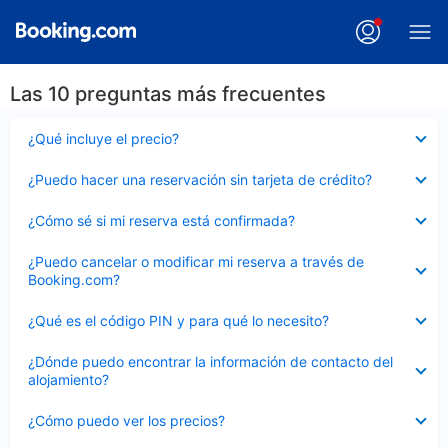
Las 10 preguntas más frecuentes
Elemento
¿Qué incluye el precio?
cerrado
Elemento
¿Puedo hacer una reservación sin tarjeta de crédito?
cerrado
Elemento
¿Cómo sé si mi reserva está confirmada?
cerrado
Elemento
¿Puedo cancelar o modificar mi reserva a través de
cerrado
Booking.com?
Elemento
¿Qué es el código PIN y para qué lo necesito?
cerrado
Elemento
¿Dónde puedo encontrar la información de contacto del
cerrado
alojamiento?
Elemento
¿Cómo puedo ver los precios?
cerrado