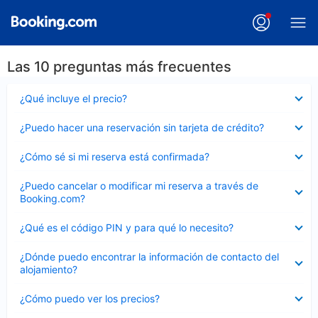
Las 10 preguntas más frecuentes
Elemento
¿Qué incluye el precio?
cerrado
Elemento
¿Puedo hacer una reservación sin tarjeta de crédito?
cerrado
Elemento
¿Cómo sé si mi reserva está confirmada?
cerrado
Elemento
¿Puedo cancelar o modificar mi reserva a través de
cerrado
Booking.com?
Elemento
¿Qué es el código PIN y para qué lo necesito?
cerrado
Elemento
¿Dónde puedo encontrar la información de contacto del
cerrado
alojamiento?
Elemento
¿Cómo puedo ver los precios?
cerrado