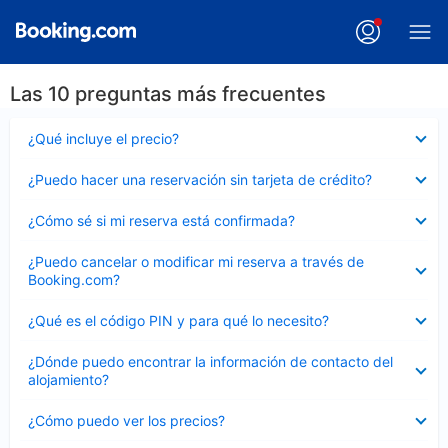
Las 10 preguntas más frecuentes
Elemento
¿Qué incluye el precio?
cerrado
Elemento
¿Puedo hacer una reservación sin tarjeta de crédito?
cerrado
Elemento
¿Cómo sé si mi reserva está confirmada?
cerrado
Elemento
¿Puedo cancelar o modificar mi reserva a través de
cerrado
Booking.com?
Elemento
¿Qué es el código PIN y para qué lo necesito?
cerrado
Elemento
¿Dónde puedo encontrar la información de contacto del
cerrado
alojamiento?
Elemento
¿Cómo puedo ver los precios?
cerrado