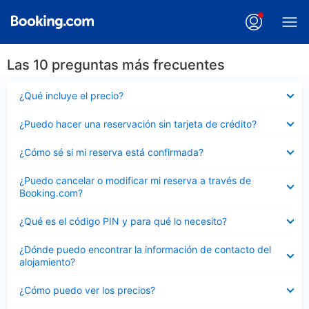
Las 10 preguntas más frecuentes
Elemento
¿Qué incluye el precio?
cerrado
Elemento
¿Puedo hacer una reservación sin tarjeta de crédito?
cerrado
Elemento
¿Cómo sé si mi reserva está confirmada?
cerrado
Elemento
¿Puedo cancelar o modificar mi reserva a través de
cerrado
Booking.com?
Elemento
¿Qué es el código PIN y para qué lo necesito?
cerrado
Elemento
¿Dónde puedo encontrar la información de contacto del
cerrado
alojamiento?
Elemento
¿Cómo puedo ver los precios?
cerrado