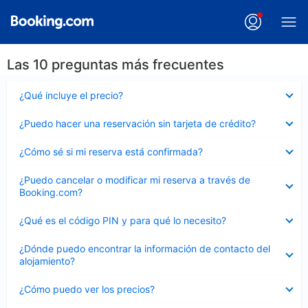
Las 10 preguntas más frecuentes
Elemento
¿Qué incluye el precio?
cerrado
Elemento
¿Puedo hacer una reservación sin tarjeta de crédito?
cerrado
Elemento
¿Cómo sé si mi reserva está confirmada?
cerrado
Elemento
¿Puedo cancelar o modificar mi reserva a través de
cerrado
Booking.com?
Elemento
¿Qué es el código PIN y para qué lo necesito?
cerrado
Elemento
¿Dónde puedo encontrar la información de contacto del
cerrado
alojamiento?
Elemento
¿Cómo puedo ver los precios?
cerrado