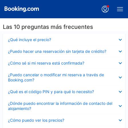
Las 10 preguntas más frecuentes
Elemento
¿Qué incluye el precio?
cerrado
Elemento
¿Puedo hacer una reservación sin tarjeta de crédito?
cerrado
Elemento
¿Cómo sé si mi reserva está confirmada?
cerrado
Elemento
¿Puedo cancelar o modificar mi reserva a través de
cerrado
Booking.com?
Elemento
¿Qué es el código PIN y para qué lo necesito?
cerrado
Elemento
¿Dónde puedo encontrar la información de contacto del
cerrado
alojamiento?
Elemento
¿Cómo puedo ver los precios?
cerrado