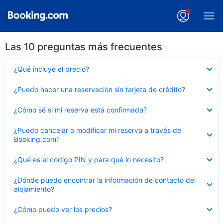
Las 10 preguntas más frecuentes
Elemento
¿Qué incluye el precio?
cerrado
Elemento
¿Puedo hacer una reservación sin tarjeta de crédito?
cerrado
Elemento
¿Cómo sé si mi reserva está confirmada?
cerrado
Elemento
¿Puedo cancelar o modificar mi reserva a través de
cerrado
Booking.com?
Elemento
¿Qué es el código PIN y para qué lo necesito?
cerrado
Elemento
¿Dónde puedo encontrar la información de contacto del
cerrado
alojamiento?
Elemento
¿Cómo puedo ver los precios?
cerrado