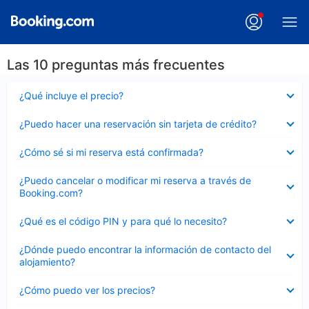
Las 10 preguntas más frecuentes
Elemento
¿Qué incluye el precio?
cerrado
Elemento
¿Puedo hacer una reservación sin tarjeta de crédito?
cerrado
Elemento
¿Cómo sé si mi reserva está confirmada?
cerrado
Elemento
¿Puedo cancelar o modificar mi reserva a través de
cerrado
Booking.com?
Elemento
¿Qué es el código PIN y para qué lo necesito?
cerrado
Elemento
¿Dónde puedo encontrar la información de contacto del
cerrado
alojamiento?
Elemento
¿Cómo puedo ver los precios?
cerrado