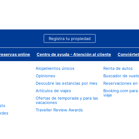
Registra tu propiedad
reservas online
Centro de ayuda - Atención al cliente
Conviértet
Alojamientos únicos
Renta de autos
Opiniones
Buscador de vuel
Descubre las estancias por mes
Reservaciones en 
Artículos de viajes
Booking.com para
viaje
Ofertas de temporada y para las
vacaciones
sts
Traveller Review Awards
edes