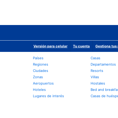
Versión para celular
Tu cuenta
Gestiona tus 
Países
Casas
Regiones
Departamentos
Ciudades
Resorts
Zonas
Villas
Aeropuertos
Hostales
Hoteles
Bed and breakfa
Lugares de interés
Casas de huésp