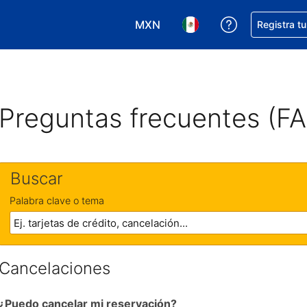
MXN
Obtener ayud
Registra t
Elegir tu moneda. Tu moneda ac
Elegir el idioma que pre
Preguntas frecuentes (F
Buscar
Palabra clave o tema
Cancelaciones
¿Puedo cancelar mi reservación?