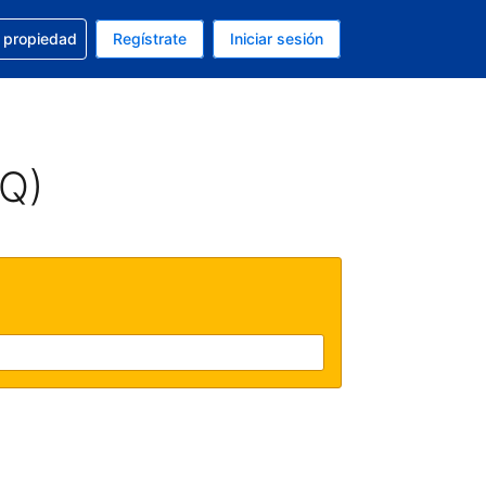
a con la reservación
u propiedad
Regístrate
Iniciar sesión
tual es Peso mexicano
fieres. Tu idioma actual es Español (México)
AQ)