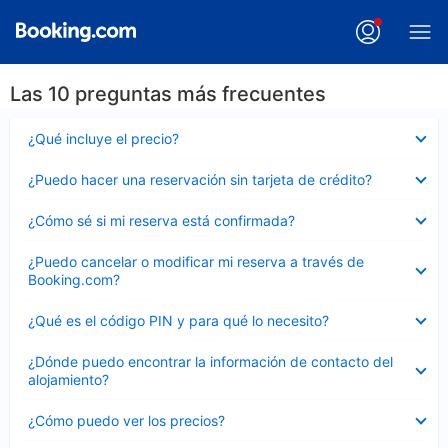
Las 10 preguntas más frecuentes
Elemento
¿Qué incluye el precio?
cerrado
Elemento
¿Puedo hacer una reservación sin tarjeta de crédito?
cerrado
Elemento
¿Cómo sé si mi reserva está confirmada?
cerrado
Elemento
¿Puedo cancelar o modificar mi reserva a través de
cerrado
Booking.com?
Elemento
¿Qué es el código PIN y para qué lo necesito?
cerrado
Elemento
¿Dónde puedo encontrar la información de contacto del
cerrado
alojamiento?
Elemento
¿Cómo puedo ver los precios?
cerrado