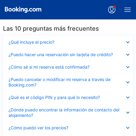
Las 10 preguntas más frecuentes
Elemento
¿Qué incluye el precio?
cerrado
Elemento
¿Puedo hacer una reservación sin tarjeta de crédito?
cerrado
Elemento
¿Cómo sé si mi reserva está confirmada?
cerrado
Elemento
¿Puedo cancelar o modificar mi reserva a través de
cerrado
Booking.com?
Elemento
¿Qué es el código PIN y para qué lo necesito?
cerrado
Elemento
¿Dónde puedo encontrar la información de contacto del
cerrado
alojamiento?
Elemento
¿Cómo puedo ver los precios?
cerrado