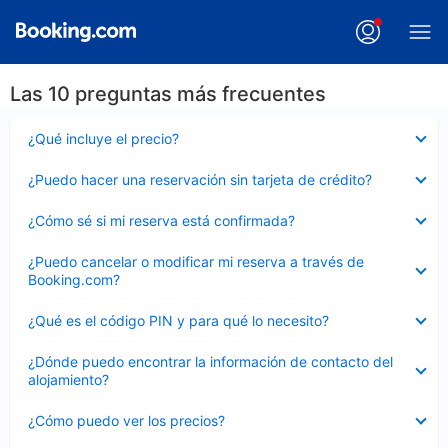
Las 10 preguntas más frecuentes
Elemento
¿Qué incluye el precio?
cerrado
Elemento
¿Puedo hacer una reservación sin tarjeta de crédito?
cerrado
Elemento
¿Cómo sé si mi reserva está confirmada?
cerrado
Elemento
¿Puedo cancelar o modificar mi reserva a través de
cerrado
Booking.com?
Elemento
¿Qué es el código PIN y para qué lo necesito?
cerrado
Elemento
¿Dónde puedo encontrar la información de contacto del
cerrado
alojamiento?
Elemento
¿Cómo puedo ver los precios?
cerrado