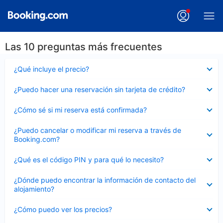
Las 10 preguntas más frecuentes
Elemento
¿Qué incluye el precio?
cerrado
Elemento
¿Puedo hacer una reservación sin tarjeta de crédito?
cerrado
Elemento
¿Cómo sé si mi reserva está confirmada?
cerrado
Elemento
¿Puedo cancelar o modificar mi reserva a través de
cerrado
Booking.com?
Elemento
¿Qué es el código PIN y para qué lo necesito?
cerrado
Elemento
¿Dónde puedo encontrar la información de contacto del
cerrado
alojamiento?
Elemento
¿Cómo puedo ver los precios?
cerrado