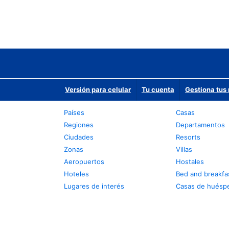
Versión para celular
Tu cuenta
Gestiona tus 
Países
Casas
Regiones
Departamentos
Ciudades
Resorts
Zonas
Villas
Aeropuertos
Hostales
Hoteles
Bed and breakfa
Lugares de interés
Casas de huésp