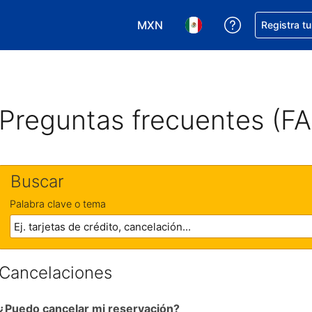
MXN
Obtener ayud
Registra t
Elegir tu moneda. Tu moneda ac
Elegir el idioma que pre
Preguntas frecuentes (F
Buscar
Palabra clave o tema
Cancelaciones
¿Puedo cancelar mi reservación?