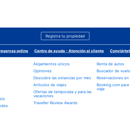
Registra tu propiedad
reservas online
Centro de ayuda - Atención al cliente
Conviértet
Alojamientos únicos
Renta de autos
Opiniones
Buscador de vuel
Descubre las estancias por mes
Reservaciones en 
Artículos de viajes
Booking.com para
viaje
Ofertas de temporada y para las
vacaciones
sts
Traveller Review Awards
edes