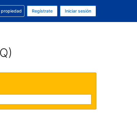
a con la reservación
u propiedad
Regístrate
Iniciar sesión
tual es Peso mexicano
fieres. Tu idioma actual es Español (México)
AQ)