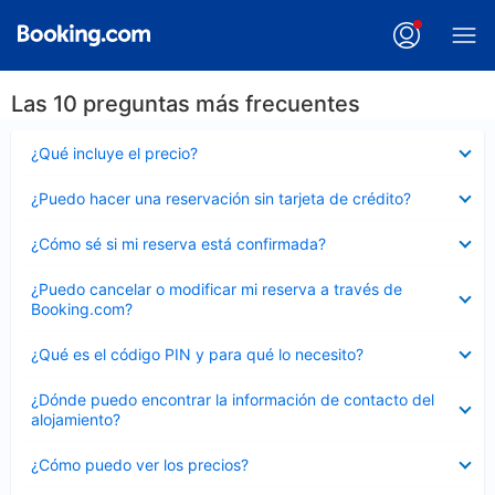
Las 10 preguntas más frecuentes
Elemento
¿Qué incluye el precio?
cerrado
Elemento
¿Puedo hacer una reservación sin tarjeta de crédito?
cerrado
Elemento
¿Cómo sé si mi reserva está confirmada?
cerrado
Elemento
¿Puedo cancelar o modificar mi reserva a través de
cerrado
Booking.com?
Elemento
¿Qué es el código PIN y para qué lo necesito?
cerrado
Elemento
¿Dónde puedo encontrar la información de contacto del
cerrado
alojamiento?
Elemento
¿Cómo puedo ver los precios?
cerrado