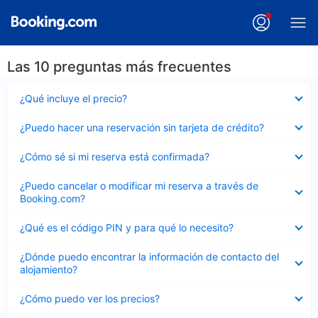
Las 10 preguntas más frecuentes
Elemento
¿Qué incluye el precio?
cerrado
Elemento
¿Puedo hacer una reservación sin tarjeta de crédito?
cerrado
Elemento
¿Cómo sé si mi reserva está confirmada?
cerrado
Elemento
¿Puedo cancelar o modificar mi reserva a través de
cerrado
Booking.com?
Elemento
¿Qué es el código PIN y para qué lo necesito?
cerrado
Elemento
¿Dónde puedo encontrar la información de contacto del
cerrado
alojamiento?
Elemento
¿Cómo puedo ver los precios?
cerrado