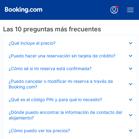
Las 10 preguntas más frecuentes
Elemento
¿Qué incluye el precio?
cerrado
Elemento
¿Puedo hacer una reservación sin tarjeta de crédito?
cerrado
Elemento
¿Cómo sé si mi reserva está confirmada?
cerrado
Elemento
¿Puedo cancelar o modificar mi reserva a través de
cerrado
Booking.com?
Elemento
¿Qué es el código PIN y para qué lo necesito?
cerrado
Elemento
¿Dónde puedo encontrar la información de contacto del
cerrado
alojamiento?
Elemento
¿Cómo puedo ver los precios?
cerrado