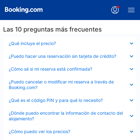
Las 10 preguntas más frecuentes
Elemento
¿Qué incluye el precio?
cerrado
Elemento
¿Puedo hacer una reservación sin tarjeta de crédito?
cerrado
Elemento
¿Cómo sé si mi reserva está confirmada?
cerrado
Elemento
¿Puedo cancelar o modificar mi reserva a través de
cerrado
Booking.com?
Elemento
¿Qué es el código PIN y para qué lo necesito?
cerrado
Elemento
¿Dónde puedo encontrar la información de contacto del
cerrado
alojamiento?
Elemento
¿Cómo puedo ver los precios?
cerrado