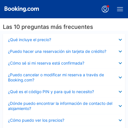
Las 10 preguntas más frecuentes
Elemento
¿Qué incluye el precio?
cerrado
Elemento
¿Puedo hacer una reservación sin tarjeta de crédito?
cerrado
Elemento
¿Cómo sé si mi reserva está confirmada?
cerrado
Elemento
¿Puedo cancelar o modificar mi reserva a través de
cerrado
Booking.com?
Elemento
¿Qué es el código PIN y para qué lo necesito?
cerrado
Elemento
¿Dónde puedo encontrar la información de contacto del
cerrado
alojamiento?
Elemento
¿Cómo puedo ver los precios?
cerrado