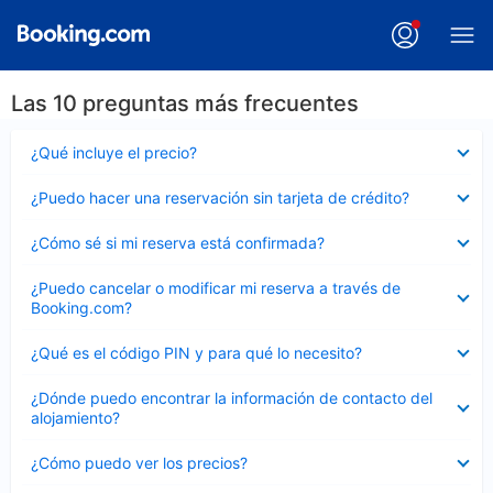
Las 10 preguntas más frecuentes
Elemento
¿Qué incluye el precio?
cerrado
Elemento
¿Puedo hacer una reservación sin tarjeta de crédito?
cerrado
Elemento
¿Cómo sé si mi reserva está confirmada?
cerrado
Elemento
¿Puedo cancelar o modificar mi reserva a través de
cerrado
Booking.com?
Elemento
¿Qué es el código PIN y para qué lo necesito?
cerrado
Elemento
¿Dónde puedo encontrar la información de contacto del
cerrado
alojamiento?
Elemento
¿Cómo puedo ver los precios?
cerrado