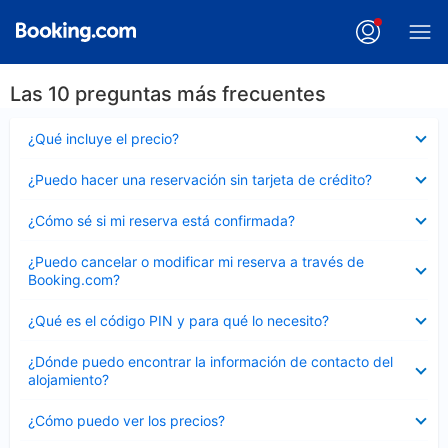
Las 10 preguntas más frecuentes
Elemento
¿Qué incluye el precio?
cerrado
Elemento
¿Puedo hacer una reservación sin tarjeta de crédito?
cerrado
Elemento
¿Cómo sé si mi reserva está confirmada?
cerrado
Elemento
¿Puedo cancelar o modificar mi reserva a través de
cerrado
Booking.com?
Elemento
¿Qué es el código PIN y para qué lo necesito?
cerrado
Elemento
¿Dónde puedo encontrar la información de contacto del
cerrado
alojamiento?
Elemento
¿Cómo puedo ver los precios?
cerrado