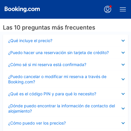
Las 10 preguntas más frecuentes
Elemento
¿Qué incluye el precio?
cerrado
Elemento
¿Puedo hacer una reservación sin tarjeta de crédito?
cerrado
Elemento
¿Cómo sé si mi reserva está confirmada?
cerrado
Elemento
¿Puedo cancelar o modificar mi reserva a través de
cerrado
Booking.com?
Elemento
¿Qué es el código PIN y para qué lo necesito?
cerrado
Elemento
¿Dónde puedo encontrar la información de contacto del
cerrado
alojamiento?
Elemento
¿Cómo puedo ver los precios?
cerrado