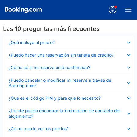
Las 10 preguntas más frecuentes
Elemento
¿Qué incluye el precio?
cerrado
Elemento
¿Puedo hacer una reservación sin tarjeta de crédito?
cerrado
Elemento
¿Cómo sé si mi reserva está confirmada?
cerrado
Elemento
¿Puedo cancelar o modificar mi reserva a través de
cerrado
Booking.com?
Elemento
¿Qué es el código PIN y para qué lo necesito?
cerrado
Elemento
¿Dónde puedo encontrar la información de contacto del
cerrado
alojamiento?
Elemento
¿Cómo puedo ver los precios?
cerrado