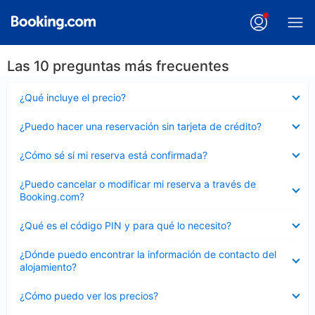
Las 10 preguntas más frecuentes
Elemento
¿Qué incluye el precio?
cerrado
Elemento
¿Puedo hacer una reservación sin tarjeta de crédito?
cerrado
Elemento
¿Cómo sé si mi reserva está confirmada?
cerrado
Elemento
¿Puedo cancelar o modificar mi reserva a través de
cerrado
Booking.com?
Elemento
¿Qué es el código PIN y para qué lo necesito?
cerrado
Elemento
¿Dónde puedo encontrar la información de contacto del
cerrado
alojamiento?
Elemento
¿Cómo puedo ver los precios?
cerrado