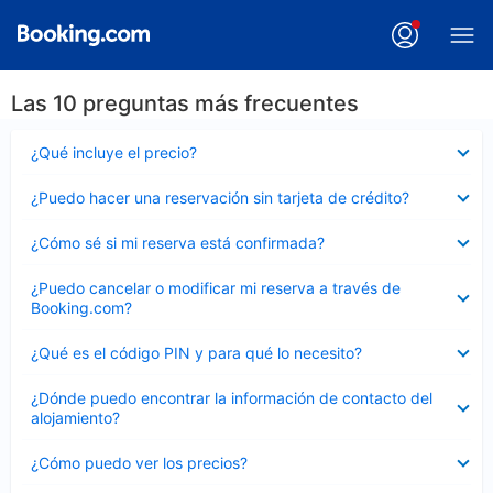
Las 10 preguntas más frecuentes
Elemento
¿Qué incluye el precio?
cerrado
Elemento
¿Puedo hacer una reservación sin tarjeta de crédito?
cerrado
Elemento
¿Cómo sé si mi reserva está confirmada?
cerrado
Elemento
¿Puedo cancelar o modificar mi reserva a través de
cerrado
Booking.com?
Elemento
¿Qué es el código PIN y para qué lo necesito?
cerrado
Elemento
¿Dónde puedo encontrar la información de contacto del
cerrado
alojamiento?
Elemento
¿Cómo puedo ver los precios?
cerrado