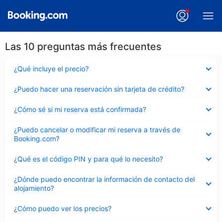
Las 10 preguntas más frecuentes
Elemento
¿Qué incluye el precio?
cerrado
Elemento
¿Puedo hacer una reservación sin tarjeta de crédito?
cerrado
Elemento
¿Cómo sé si mi reserva está confirmada?
cerrado
Elemento
¿Puedo cancelar o modificar mi reserva a través de
cerrado
Booking.com?
Elemento
¿Qué es el código PIN y para qué lo necesito?
cerrado
Elemento
¿Dónde puedo encontrar la información de contacto del
cerrado
alojamiento?
Elemento
¿Cómo puedo ver los precios?
cerrado