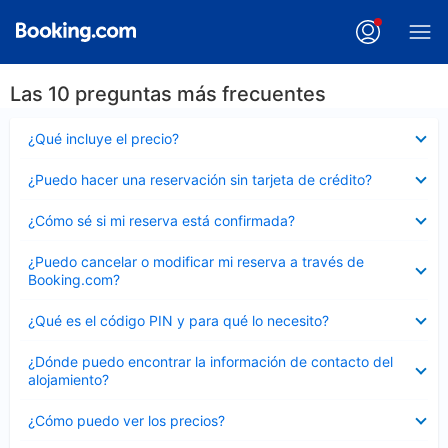
Las 10 preguntas más frecuentes
Elemento
¿Qué incluye el precio?
cerrado
Elemento
¿Puedo hacer una reservación sin tarjeta de crédito?
cerrado
Elemento
¿Cómo sé si mi reserva está confirmada?
cerrado
Elemento
¿Puedo cancelar o modificar mi reserva a través de
cerrado
Booking.com?
Elemento
¿Qué es el código PIN y para qué lo necesito?
cerrado
Elemento
¿Dónde puedo encontrar la información de contacto del
cerrado
alojamiento?
Elemento
¿Cómo puedo ver los precios?
cerrado