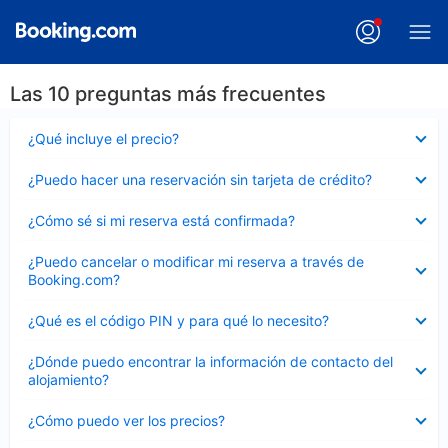
Las 10 preguntas más frecuentes
Elemento
¿Qué incluye el precio?
cerrado
Elemento
¿Puedo hacer una reservación sin tarjeta de crédito?
cerrado
Elemento
¿Cómo sé si mi reserva está confirmada?
cerrado
Elemento
¿Puedo cancelar o modificar mi reserva a través de
cerrado
Booking.com?
Elemento
¿Qué es el código PIN y para qué lo necesito?
cerrado
Elemento
¿Dónde puedo encontrar la información de contacto del
cerrado
alojamiento?
Elemento
¿Cómo puedo ver los precios?
cerrado