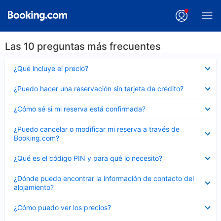
Las 10 preguntas más frecuentes
Elemento
¿Qué incluye el precio?
cerrado
Elemento
¿Puedo hacer una reservación sin tarjeta de crédito?
cerrado
Elemento
¿Cómo sé si mi reserva está confirmada?
cerrado
Elemento
¿Puedo cancelar o modificar mi reserva a través de
cerrado
Booking.com?
Elemento
¿Qué es el código PIN y para qué lo necesito?
cerrado
Elemento
¿Dónde puedo encontrar la información de contacto del
cerrado
alojamiento?
Elemento
¿Cómo puedo ver los precios?
cerrado