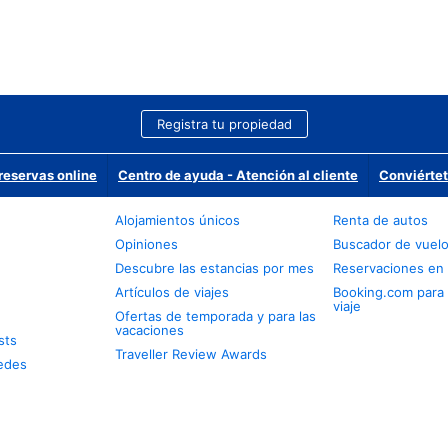
Registra tu propiedad
reservas online
Centro de ayuda - Atención al cliente
Conviértet
Alojamientos únicos
Renta de autos
Opiniones
Buscador de vuel
Descubre las estancias por mes
Reservaciones en 
Artículos de viajes
Booking.com para
viaje
Ofertas de temporada y para las
vacaciones
sts
Traveller Review Awards
edes