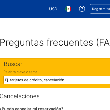
USD
Obtener ayud
Registra t
Elegir tu moneda. Tu moneda ac
Elegir el idioma que pre
Preguntas frecuentes (F
Buscar
Palabra clave o tema
Cancelaciones
¿Puedo cancelar mi reservación?