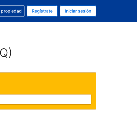
a con la reservación
u propiedad
Regístrate
Iniciar sesión
tual es Dólar de EEUU
fieres. Tu idioma actual es Español (México)
AQ)