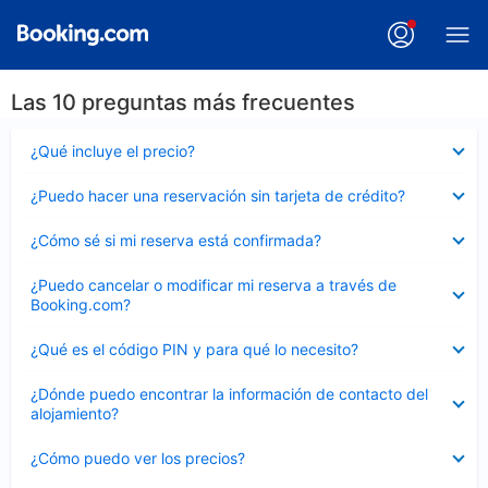
Las 10 preguntas más frecuentes
Elemento
¿Qué incluye el precio?
cerrado
Elemento
¿Puedo hacer una reservación sin tarjeta de crédito?
cerrado
Elemento
¿Cómo sé si mi reserva está confirmada?
cerrado
Elemento
¿Puedo cancelar o modificar mi reserva a través de
cerrado
Booking.com?
Elemento
¿Qué es el código PIN y para qué lo necesito?
cerrado
Elemento
¿Dónde puedo encontrar la información de contacto del
cerrado
alojamiento?
Elemento
¿Cómo puedo ver los precios?
cerrado