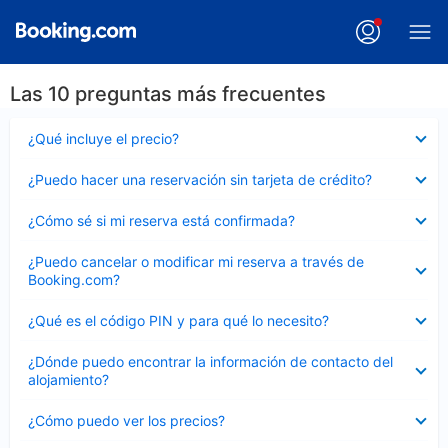
Las 10 preguntas más frecuentes
Elemento
¿Qué incluye el precio?
cerrado
Elemento
¿Puedo hacer una reservación sin tarjeta de crédito?
cerrado
Elemento
¿Cómo sé si mi reserva está confirmada?
cerrado
Elemento
¿Puedo cancelar o modificar mi reserva a través de
cerrado
Booking.com?
Elemento
¿Qué es el código PIN y para qué lo necesito?
cerrado
Elemento
¿Dónde puedo encontrar la información de contacto del
cerrado
alojamiento?
Elemento
¿Cómo puedo ver los precios?
cerrado