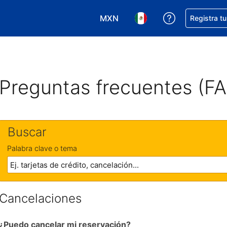
MXN
Obtener ayud
Registra t
Elegir tu moneda. Tu moneda ac
Elegir el idioma que pre
Preguntas frecuentes (F
Buscar
Palabra clave o tema
Cancelaciones
¿Puedo cancelar mi reservación?