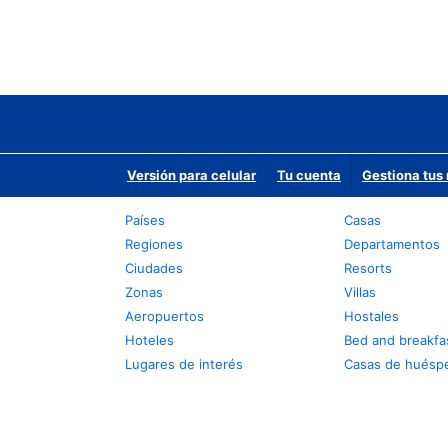
Versión para celular
Tu cuenta
Gestiona tus 
Países
Casas
Regiones
Departamentos
Ciudades
Resorts
Zonas
Villas
Aeropuertos
Hostales
Hoteles
Bed and breakfa
Lugares de interés
Casas de huésp