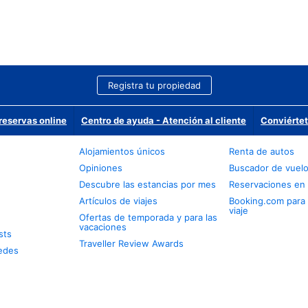
Registra tu propiedad
reservas online
Centro de ayuda - Atención al cliente
Conviértet
Alojamientos únicos
Renta de autos
Opiniones
Buscador de vuel
Descubre las estancias por mes
Reservaciones en 
Artículos de viajes
Booking.com para
viaje
Ofertas de temporada y para las
vacaciones
sts
Traveller Review Awards
edes