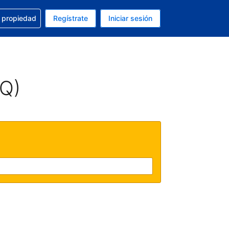
a con la reservación
u propiedad
Regístrate
Iniciar sesión
tual es Peso mexicano
fieres. Tu idioma actual es Español (México)
AQ)