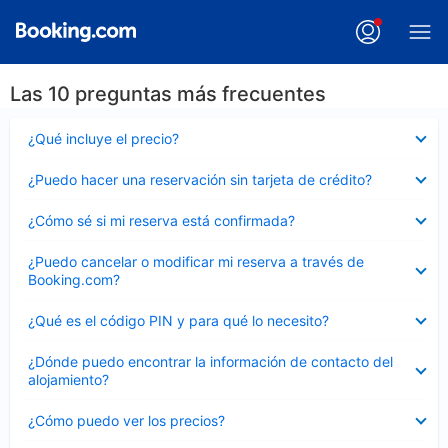
Las 10 preguntas más frecuentes
Elemento
¿Qué incluye el precio?
cerrado
Elemento
¿Puedo hacer una reservación sin tarjeta de crédito?
cerrado
Elemento
¿Cómo sé si mi reserva está confirmada?
cerrado
Elemento
¿Puedo cancelar o modificar mi reserva a través de
cerrado
Booking.com?
Elemento
¿Qué es el código PIN y para qué lo necesito?
cerrado
Elemento
¿Dónde puedo encontrar la información de contacto del
cerrado
alojamiento?
Elemento
¿Cómo puedo ver los precios?
cerrado