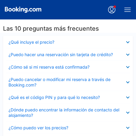
Las 10 preguntas más frecuentes
Elemento
¿Qué incluye el precio?
cerrado
Elemento
¿Puedo hacer una reservación sin tarjeta de crédito?
cerrado
Elemento
¿Cómo sé si mi reserva está confirmada?
cerrado
Elemento
¿Puedo cancelar o modificar mi reserva a través de
cerrado
Booking.com?
Elemento
¿Qué es el código PIN y para qué lo necesito?
cerrado
Elemento
¿Dónde puedo encontrar la información de contacto del
cerrado
alojamiento?
Elemento
¿Cómo puedo ver los precios?
cerrado