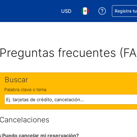
USD
Obtener ayud
Registra t
Elegir tu moneda. Tu moneda ac
Elegir el idioma que pre
Preguntas frecuentes (F
Buscar
Palabra clave o tema
Cancelaciones
¿Puedo cancelar mi reservación?