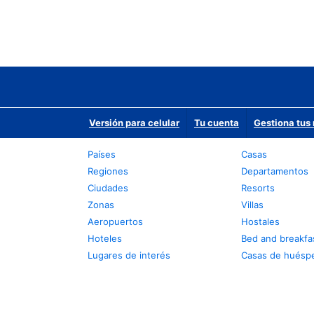
Versión para celular
Tu cuenta
Gestiona tus 
Países
Casas
Regiones
Departamentos
Ciudades
Resorts
Zonas
Villas
Aeropuertos
Hostales
Hoteles
Bed and breakfa
Lugares de interés
Casas de huésp