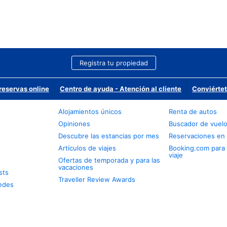
Registra tu propiedad
reservas online
Centro de ayuda - Atención al cliente
Conviértet
Alojamientos únicos
Renta de autos
Opiniones
Buscador de vuel
Descubre las estancias por mes
Reservaciones en 
Artículos de viajes
Booking.com para
viaje
Ofertas de temporada y para las
vacaciones
sts
Traveller Review Awards
edes