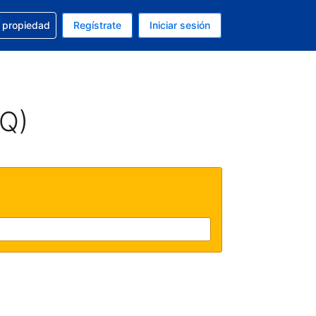
a con la reservación
u propiedad
Regístrate
Iniciar sesión
tual es Dólar de EEUU
fieres. Tu idioma actual es Español (México)
AQ)