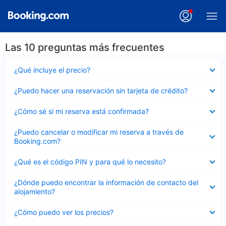
Las 10 preguntas más frecuentes
Elemento
¿Qué incluye el precio?
cerrado
Elemento
¿Puedo hacer una reservación sin tarjeta de crédito?
cerrado
Elemento
¿Cómo sé si mi reserva está confirmada?
cerrado
Elemento
¿Puedo cancelar o modificar mi reserva a través de
cerrado
Booking.com?
Elemento
¿Qué es el código PIN y para qué lo necesito?
cerrado
Elemento
¿Dónde puedo encontrar la información de contacto del
cerrado
alojamiento?
Elemento
¿Cómo puedo ver los precios?
cerrado