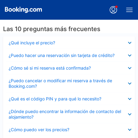
Las 10 preguntas más frecuentes
Elemento
¿Qué incluye el precio?
cerrado
Elemento
¿Puedo hacer una reservación sin tarjeta de crédito?
cerrado
Elemento
¿Cómo sé si mi reserva está confirmada?
cerrado
Elemento
¿Puedo cancelar o modificar mi reserva a través de
cerrado
Booking.com?
Elemento
¿Qué es el código PIN y para qué lo necesito?
cerrado
Elemento
¿Dónde puedo encontrar la información de contacto del
cerrado
alojamiento?
Elemento
¿Cómo puedo ver los precios?
cerrado