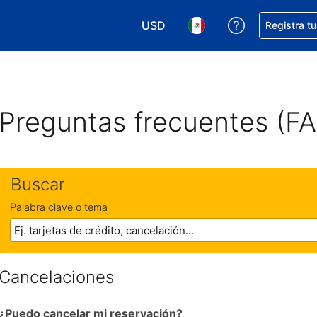
USD
Obtener ayud
Registra t
Elegir tu moneda. Tu moneda ac
Elegir el idioma que pre
Preguntas frecuentes (F
Buscar
Palabra clave o tema
Cancelaciones
¿Puedo cancelar mi reservación?