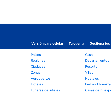
Versión para celular
Tu cuenta
Gestiona tus 
Países
Casas
Regiones
Departamentos
Ciudades
Resorts
Zonas
Villas
Aeropuertos
Hostales
Hoteles
Bed and breakfa
Lugares de interés
Casas de huésp