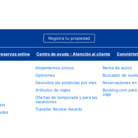
Registra tu propiedad
reservas online
Centro de ayuda - Atención al cliente
Conviértet
Alojamientos únicos
Renta de autos
Opiniones
Buscador de vuel
Descubre las estancias por mes
Reservaciones en 
Artículos de viajes
Booking.com para
viaje
Ofertas de temporada y para las
vacaciones
sts
Traveller Review Awards
edes