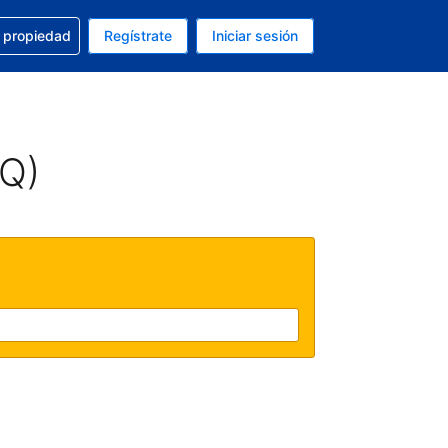
a con la reservación
u propiedad
Regístrate
Iniciar sesión
tual es Dólar de EEUU
fieres. Tu idioma actual es Español (México)
AQ)