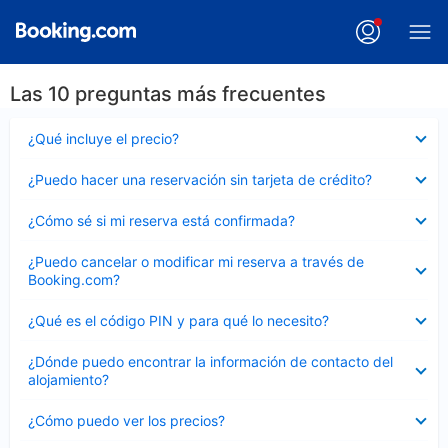
Las 10 preguntas más frecuentes
Elemento
¿Qué incluye el precio?
cerrado
Elemento
¿Puedo hacer una reservación sin tarjeta de crédito?
cerrado
Elemento
¿Cómo sé si mi reserva está confirmada?
cerrado
Elemento
¿Puedo cancelar o modificar mi reserva a través de
cerrado
Booking.com?
Elemento
¿Qué es el código PIN y para qué lo necesito?
cerrado
Elemento
¿Dónde puedo encontrar la información de contacto del
cerrado
alojamiento?
Elemento
¿Cómo puedo ver los precios?
cerrado