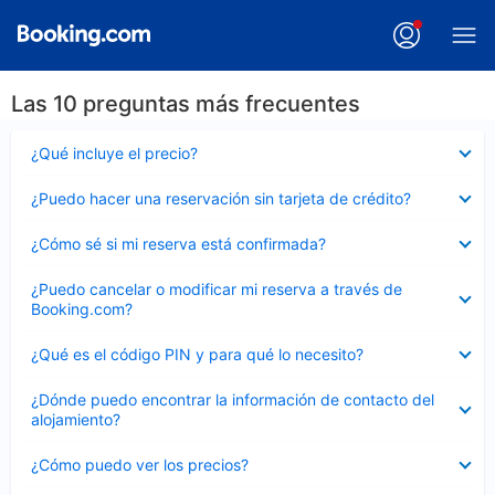
Las 10 preguntas más frecuentes
Elemento
¿Qué incluye el precio?
cerrado
Elemento
¿Puedo hacer una reservación sin tarjeta de crédito?
cerrado
Elemento
¿Cómo sé si mi reserva está confirmada?
cerrado
Elemento
¿Puedo cancelar o modificar mi reserva a través de
cerrado
Booking.com?
Elemento
¿Qué es el código PIN y para qué lo necesito?
cerrado
Elemento
¿Dónde puedo encontrar la información de contacto del
cerrado
alojamiento?
Elemento
¿Cómo puedo ver los precios?
cerrado