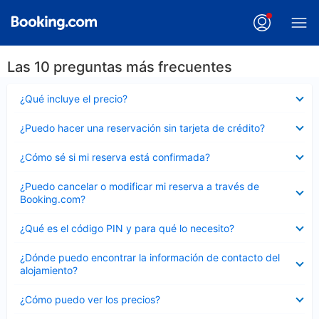
Las 10 preguntas más frecuentes
Elemento
¿Qué incluye el precio?
cerrado
Elemento
¿Puedo hacer una reservación sin tarjeta de crédito?
cerrado
Elemento
¿Cómo sé si mi reserva está confirmada?
cerrado
Elemento
¿Puedo cancelar o modificar mi reserva a través de
cerrado
Booking.com?
Elemento
¿Qué es el código PIN y para qué lo necesito?
cerrado
Elemento
¿Dónde puedo encontrar la información de contacto del
cerrado
alojamiento?
Elemento
¿Cómo puedo ver los precios?
cerrado