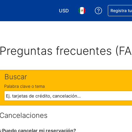
USD
Obtener ayud
Registra t
Elegir tu moneda. Tu moneda ac
Elegir el idioma que pre
Preguntas frecuentes (F
Buscar
Palabra clave o tema
Cancelaciones
¿Puedo cancelar mi reservación?