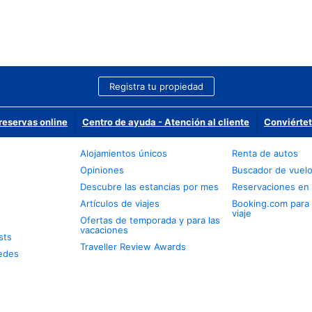
Registra tu propiedad
reservas online
Centro de ayuda - Atención al cliente
Conviértet
Alojamientos únicos
Renta de autos
Opiniones
Buscador de vuel
Descubre las estancias por mes
Reservaciones en 
Artículos de viajes
Booking.com para
viaje
Ofertas de temporada y para las
vacaciones
sts
Traveller Review Awards
edes