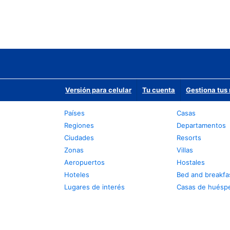
Versión para celular
Tu cuenta
Gestiona tus 
Países
Casas
Regiones
Departamentos
Ciudades
Resorts
Zonas
Villas
Aeropuertos
Hostales
Hoteles
Bed and breakfa
Lugares de interés
Casas de huésp