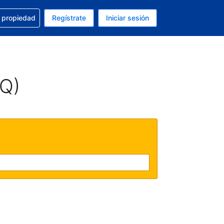
a con la reservación
u propiedad
Regístrate
Iniciar sesión
tual es Dólar de EEUU
fieres. Tu idioma actual es Español (México)
AQ)