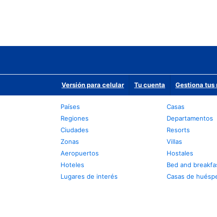
Versión para celular
Tu cuenta
Gestiona tus 
Países
Casas
Regiones
Departamentos
Ciudades
Resorts
Zonas
Villas
Aeropuertos
Hostales
Hoteles
Bed and breakfa
Lugares de interés
Casas de huésp