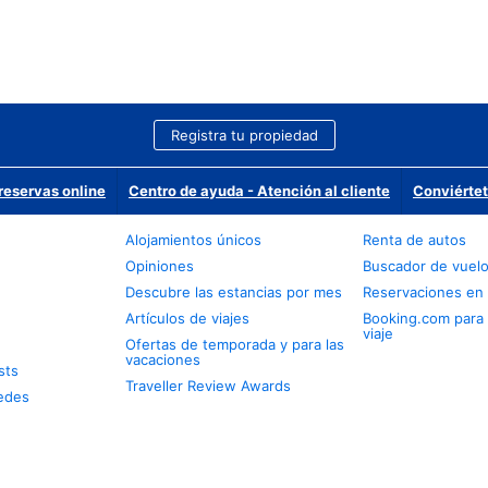
Registra tu propiedad
reservas online
Centro de ayuda - Atención al cliente
Conviértet
Alojamientos únicos
Renta de autos
Opiniones
Buscador de vuel
Descubre las estancias por mes
Reservaciones en 
Artículos de viajes
Booking.com para
viaje
Ofertas de temporada y para las
vacaciones
sts
Traveller Review Awards
edes