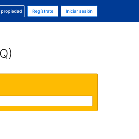
a con la reservación
u propiedad
Regístrate
Iniciar sesión
tual es Dólar de EEUU
fieres. Tu idioma actual es Español (México)
AQ)