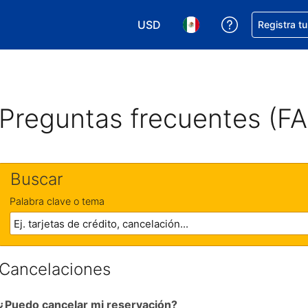
USD
Obtener ayud
Registra t
Elegir tu moneda. Tu moneda ac
Elegir el idioma que pre
Preguntas frecuentes (F
Buscar
Palabra clave o tema
Cancelaciones
¿Puedo cancelar mi reservación?