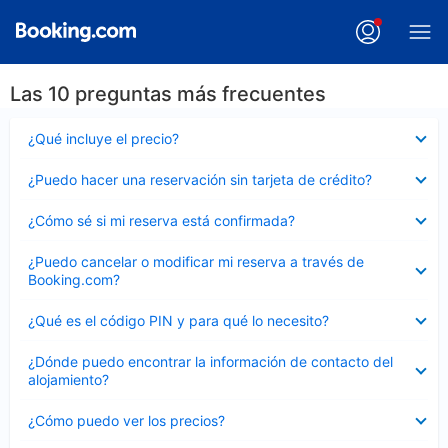
Las 10 preguntas más frecuentes
Elemento
¿Qué incluye el precio?
cerrado
Elemento
¿Puedo hacer una reservación sin tarjeta de crédito?
cerrado
Elemento
¿Cómo sé si mi reserva está confirmada?
cerrado
Elemento
¿Puedo cancelar o modificar mi reserva a través de
cerrado
Booking.com?
Elemento
¿Qué es el código PIN y para qué lo necesito?
cerrado
Elemento
¿Dónde puedo encontrar la información de contacto del
cerrado
alojamiento?
Elemento
¿Cómo puedo ver los precios?
cerrado