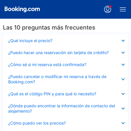
Las 10 preguntas más frecuentes
Elemento
¿Qué incluye el precio?
cerrado
Elemento
¿Puedo hacer una reservación sin tarjeta de crédito?
cerrado
Elemento
¿Cómo sé si mi reserva está confirmada?
cerrado
Elemento
¿Puedo cancelar o modificar mi reserva a través de
cerrado
Booking.com?
Elemento
¿Qué es el código PIN y para qué lo necesito?
cerrado
Elemento
¿Dónde puedo encontrar la información de contacto del
cerrado
alojamiento?
Elemento
¿Cómo puedo ver los precios?
cerrado