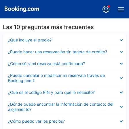
Las 10 preguntas más frecuentes
Elemento
¿Qué incluye el precio?
cerrado
Elemento
¿Puedo hacer una reservación sin tarjeta de crédito?
cerrado
Elemento
¿Cómo sé si mi reserva está confirmada?
cerrado
Elemento
¿Puedo cancelar o modificar mi reserva a través de
cerrado
Booking.com?
Elemento
¿Qué es el código PIN y para qué lo necesito?
cerrado
Elemento
¿Dónde puedo encontrar la información de contacto del
cerrado
alojamiento?
Elemento
¿Cómo puedo ver los precios?
cerrado