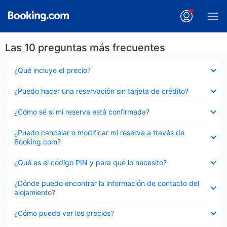
Las 10 preguntas más frecuentes
Elemento
¿Qué incluye el precio?
cerrado
Elemento
¿Puedo hacer una reservación sin tarjeta de crédito?
cerrado
Elemento
¿Cómo sé si mi reserva está confirmada?
cerrado
Elemento
¿Puedo cancelar o modificar mi reserva a través de
cerrado
Booking.com?
Elemento
¿Qué es el código PIN y para qué lo necesito?
cerrado
Elemento
¿Dónde puedo encontrar la información de contacto del
cerrado
alojamiento?
Elemento
¿Cómo puedo ver los precios?
cerrado