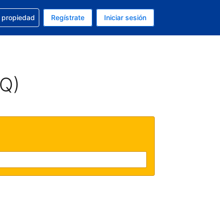
a con la reservación
u propiedad
Regístrate
Iniciar sesión
tual es Peso mexicano
fieres. Tu idioma actual es Español (México)
AQ)