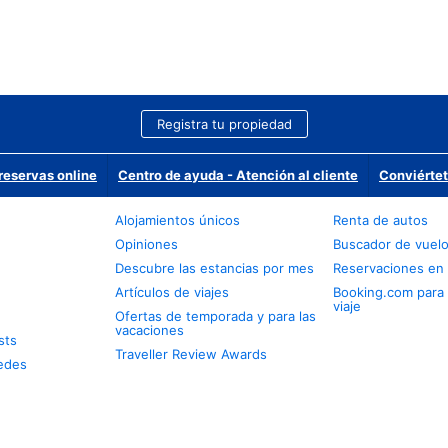
Registra tu propiedad
reservas online
Centro de ayuda - Atención al cliente
Conviértet
Alojamientos únicos
Renta de autos
Opiniones
Buscador de vuel
Descubre las estancias por mes
Reservaciones en 
Artículos de viajes
Booking.com para
viaje
Ofertas de temporada y para las
vacaciones
sts
Traveller Review Awards
edes