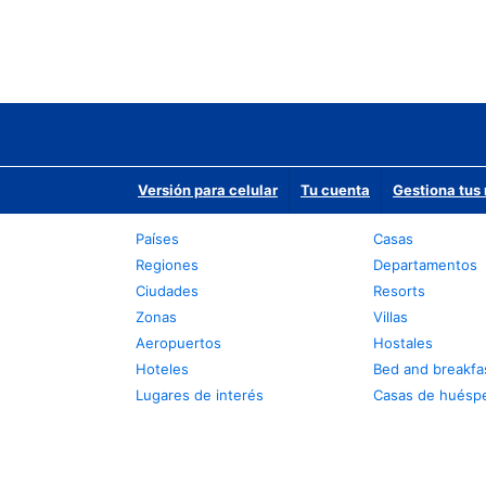
Versión para celular
Tu cuenta
Gestiona tus 
Países
Casas
Regiones
Departamentos
Ciudades
Resorts
Zonas
Villas
Aeropuertos
Hostales
Hoteles
Bed and breakfa
Lugares de interés
Casas de huésp