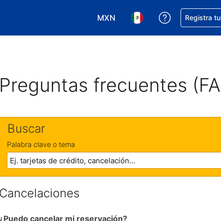
MXN
Obtener ayud
Registra t
Elegir tu moneda. Tu moneda ac
Elegir el idioma que pre
Preguntas frecuentes (F
Buscar
Palabra clave o tema
Cancelaciones
¿Puedo cancelar mi reservación?